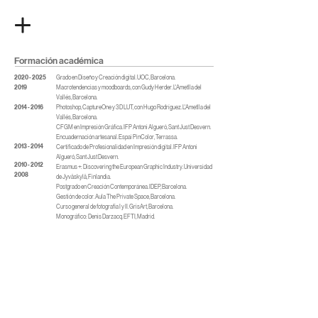
Formación académica
2020 - 2025
Grado en Diseño y Creación digital. UOC, Barcelona.
2019
Macrotendencias y moodboards, con Gudy Herder. L'Ametlla del
Vallés, Barcelona.
2014 - 2016
Photoshop, CaptureOne y 3D LUT, con Hugo Rodríguez. L'Ametlla del
Vallés, Barcelona.
CFGM en Impresión Gráfica. IFP Antoni Algueró, Sant Just Desvern.
Encuadernación artesanal. Espai PinColor, Terrassa.
2013 - 2014
Certificado de Profesionalidad en Impresión digital. IFP Antoni
Algueró, Sant Just Desvern.
2010 - 2012
Erasmus +: Discovering the European Graphic Industry. Universidad
2008
de Jyväskylä, Finlandia.
Postgrado en Creación Contemporánea. IDEP, Barcelona.
Gestión de color. Aula The Private Space, Barcelona.
Curso general de fotografia I y II. GrisArt, Barcelona.
Monográfico: Denis Darzacq. EFTI, Madrid.