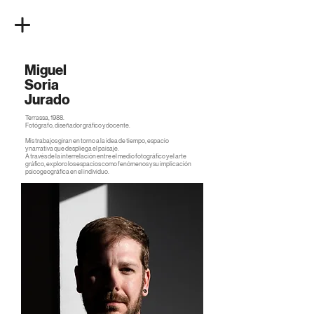
Miguel
Soria
Jurado
Terrassa, 1988.​
Fotógrafo, diseñador gráfico y docente.
Mis trabajos giran en torno a la idea de tiempo, espacio
y narrativa que despliega el paisaje.
A través de la interrelación entre el medio fotográfico y el arte
gráfico, exploro los espacios como fenómenos y su implicación
psicogeográfica en el individuo.